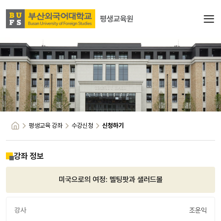
평생교육 강좌
수강신청
신청하기
강좌 정보
미국으로의 여정: 멜팅팟과 샐러드볼
강사
조운익