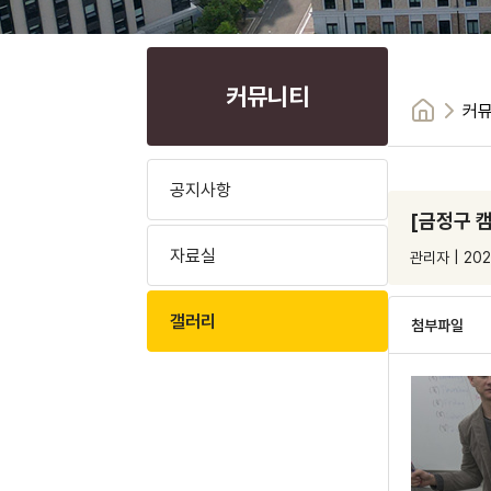
커뮤니티
커
공지사항
[금정구 
자료실
관리자 | 202
갤러리
첨부파일