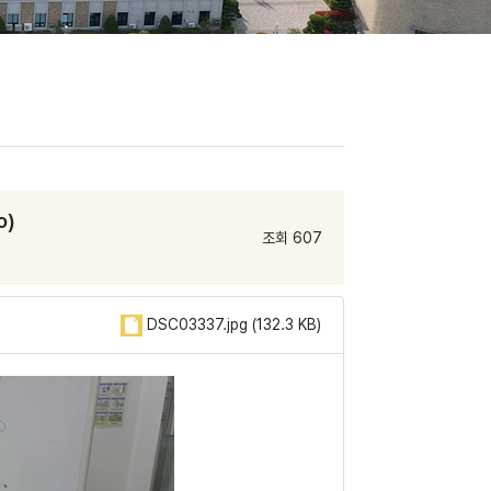
o)
조회 607
DSC03337.jpg (132.3 KB)